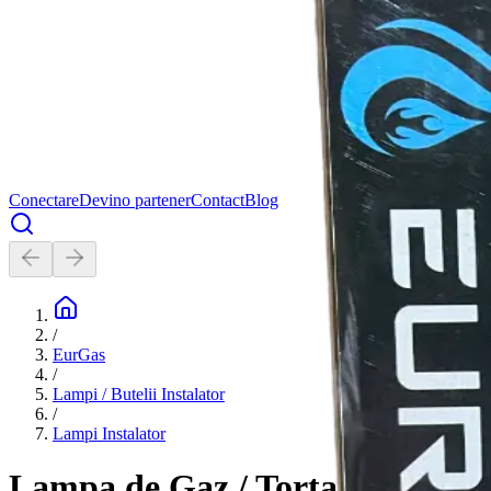
Conectare
Devino partener
Contact
Blog
/
EurGas
/
Lampi / Butelii Instalator
/
Lampi Instalator
Lampa de Gaz / Torta / Arzator