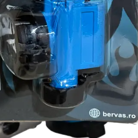
strument robust și eficient, ideal pentru lucrări tehnice ce necesită o fl
🔹 Specificații tehnice: • Brand: EurGas • Material: Metal rezistent la tem
nținut pachet: • 1 × Lampă instalator profesională pentru rezervă spray 
stem piezoelectric • Reglaj ușor al intensității flăcării • Ideală pentru l