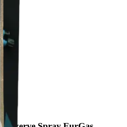
ru Rezerve Spray EurGas