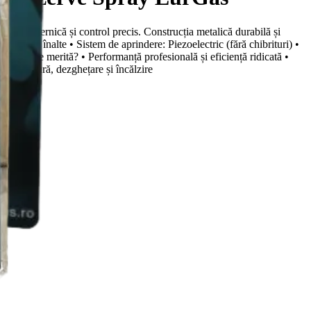
acără puternică și control precis. Construcția metalică durabilă și
peraturi înalte • Sistem de aprindere: Piezoelectric (fără chibrituri) •
🔹 De ce merită? • Performanță profesională și eficiență ridicată •
ipire, sudură, dezghețare și încălzire