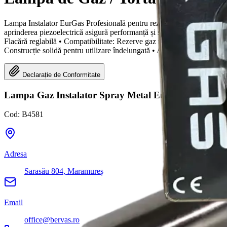
Lampa Instalator EurGas Profesională pentru rezerve tip spray este un in
aprinderea piezoelectrică asigură performanță și siguranță în utilizare. 
Flacără reglabilă • Compatibilitate: Rezerve gaz tip spray B4035 🔹 Co
Construcție solidă pentru utilizare îndelungată • Aprindere rapidă prin si
Declarație de Conformitate
Lampa Gaz Instalator Spray Metal EurGas
Cod:
B4581
Adresa
Sarasău 804, Maramureș
Email
office@bervas.ro